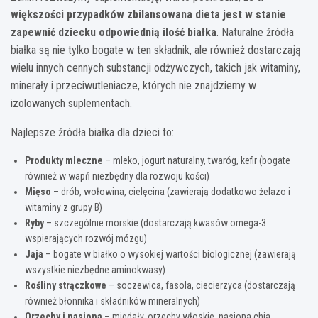
większości przypadków zbilansowana dieta jest w stanie
zapewnić dziecku odpowiednią ilość białka
. Naturalne źródła
białka są nie tylko bogate w ten składnik, ale również dostarczają
wielu innych cennych substancji odżywczych, takich jak witaminy,
minerały i przeciwutleniacze, których nie znajdziemy w
izolowanych suplementach.
Najlepsze źródła białka dla dzieci to:
Produkty mleczne
– mleko, jogurt naturalny, twaróg, kefir (bogate
również w wapń niezbędny dla rozwoju kości)
Mięso
– drób, wołowina, cielęcina (zawierają dodatkowo żelazo i
witaminy z grupy B)
Ryby
– szczególnie morskie (dostarczają kwasów omega-3
wspierających rozwój mózgu)
Jaja
– bogate w białko o wysokiej wartości biologicznej (zawierają
wszystkie niezbędne aminokwasy)
Rośliny strączkowe
– soczewica, fasola, ciecierzyca (dostarczają
również błonnika i składników mineralnych)
Orzechy i nasiona
– migdały, orzechy włoskie, nasiona chia