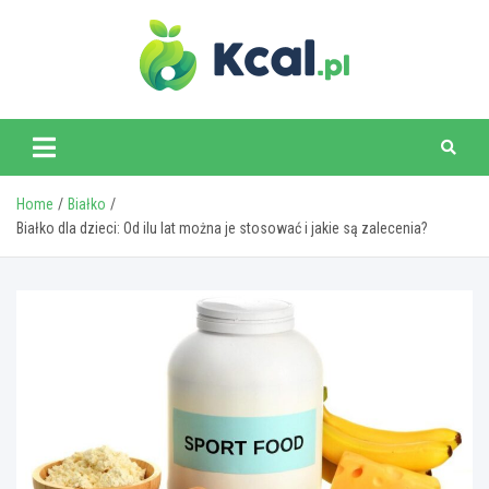
Skip
to
content
www.kcal.pl
Home
Białko
Białko dla dzieci: Od ilu lat można je stosować i jakie są zalecenia?