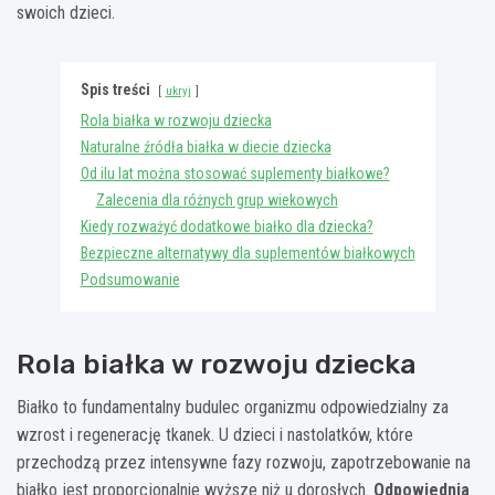
swoich dzieci.
Spis treści
ukryj
Rola białka w rozwoju dziecka
Naturalne źródła białka w diecie dziecka
Od ilu lat można stosować suplementy białkowe?
Zalecenia dla różnych grup wiekowych
Kiedy rozważyć dodatkowe białko dla dziecka?
Bezpieczne alternatywy dla suplementów białkowych
Podsumowanie
Rola białka w rozwoju dziecka
Białko to fundamentalny budulec organizmu odpowiedzialny za
wzrost i regenerację tkanek. U dzieci i nastolatków, które
przechodzą przez intensywne fazy rozwoju, zapotrzebowanie na
białko jest proporcjonalnie wyższe niż u dorosłych.
Odpowiednia