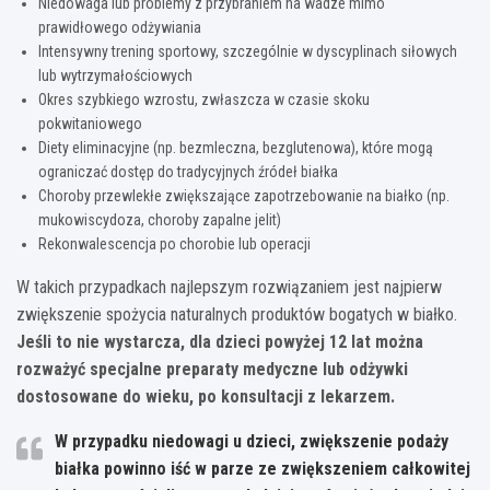
Niedowaga lub problemy z przybraniem na wadze mimo
prawidłowego odżywiania
Intensywny trening sportowy, szczególnie w dyscyplinach siłowych
lub wytrzymałościowych
Okres szybkiego wzrostu, zwłaszcza w czasie skoku
pokwitaniowego
Diety eliminacyjne (np. bezmleczna, bezglutenowa), które mogą
ograniczać dostęp do tradycyjnych źródeł białka
Choroby przewlekłe zwiększające zapotrzebowanie na białko (np.
mukowiscydoza, choroby zapalne jelit)
Rekonwalescencja po chorobie lub operacji
W takich przypadkach najlepszym rozwiązaniem jest najpierw
zwiększenie spożycia naturalnych produktów bogatych w białko.
Jeśli to nie wystarcza, dla dzieci powyżej 12 lat można
rozważyć specjalne preparaty medyczne lub odżywki
dostosowane do wieku, po konsultacji z lekarzem.
W przypadku niedowagi u dzieci, zwiększenie podaży
białka powinno iść w parze ze zwiększeniem całkowitej