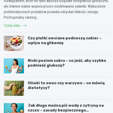
rozwiązaniem, które nie tylko wycisza uciążliwe dolegliwości gastryczne,
ale również realnie wspiera proces modelowania sylwetki. Wykluczenie
problematycznych produktów pozwala odzyskać lekkość i energię.
Profesjonalny catering…
Czytaj dalej
Czy płatki owsiane podnoszą cukier –
wpływ na glikemię
Niski poziom cukru – co jeść, aby szybko
podnieść glukozę?
Oliwki to owoc czy warzywo – co mówią
dietetycy?
Jak długo można pić wodę z cytryną na
czczo – zasady bezpiecznego