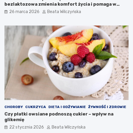
i
n
bezlaktozowa zmienia komfort życia i pomaga w
ą
e
redukcji wagi?
26 marca 2026
Beata Wilczyńska
w
i
t
a
m
i
n
i
m
i
n
e
r
a
ł
ó
w
CHOROBY
CUKRZYCA
DIETA I ODŻYWIANIE
ŻYWNOŚĆ I ZDROWIE
Czy płatki owsiane podnoszą cukier – wpływ na
glikemię
22 stycznia 2026
Beata Wilczyńska