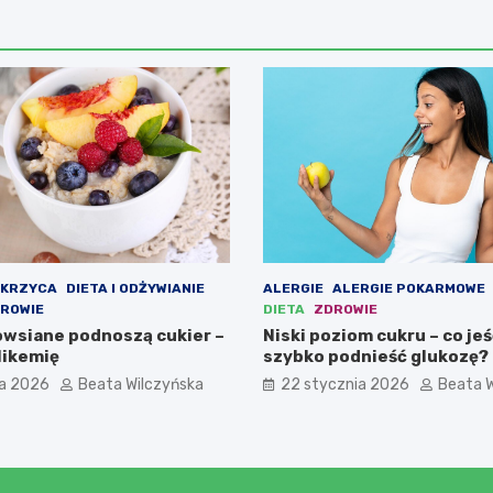
KRZYCA
DIETA I ODŻYWIANIE
ALERGIE
ALERGIE POKARMOWE
DROWIE
DIETA
ZDROWIE
 owsiane podnoszą cukier –
Niski poziom cukru – co jeś
likemię
szybko podnieść glukozę?
ia 2026
Beata Wilczyńska
22 stycznia 2026
Beata W