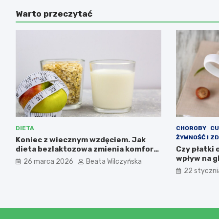
Warto przeczytać
DIETA
CHOROBY
CU
ŻYWNOŚĆ I Z
Koniec z wiecznym wzdęciem. Jak
dieta bezlaktozowa zmienia komfort
Czy płatki
życia i pomaga w redukcji wagi?
wpływ na g
26 marca 2026
Beata Wilczyńska
22 styczn