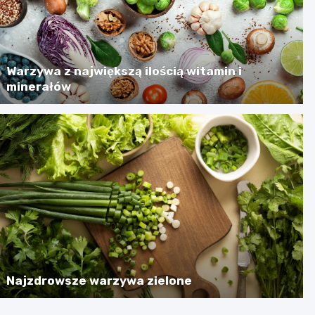
Warzywa z największą ilością witamin i
minerałów
Najzdrowsze warzywa zielone