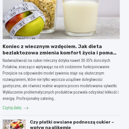
Koniec z wiecznym wzdęciem. Jak dieta
bezlaktozowa zmienia komfort życia i pomaga
w redukcji wagi?
Nadwrażliwość na cukier mleczny dotyka nawet 30-35% dorosłych
Polaków, znacząco wpływając na ich codzienne funkcjonowanie.
Przejście na odpowiedni model żywienia staje się skutecznym
rozwiązaniem, które nie tylko wycisza uciążliwe dolegliwości
gastryczne, ale również realnie wspiera proces modelowania sylwetki.
Wykluczenie problematycznych produktów pozwala odzyskać lekkość i
energię. Profesjonalny catering…
Czytaj dalej
Czy płatki owsiane podnoszą cukier –
wpływ na glikemię