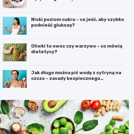
Niski poziom cukru – co jeść, aby szybko
podnieść glukozę?
Oliwki to owoc czy warzywo – co mówią
dietetycy?
Jak długo można pić wodę z cytryną na
czczo – zasady bezpiecznego
stosowania