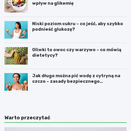
wpływ na glikemię
Niski poziom cukru – co jeść, aby szybko
podnieść glukozę?
Oliwki to owoc czy warzywo – co mówią
dietetycy?
Jak długo można pić wodę z cytryną na
czczo – zasady bezpiecznego
stosowania
W
N
a
a
r
j
z
z
y
d
Warto przeczytać
w
r
a
o
z
w