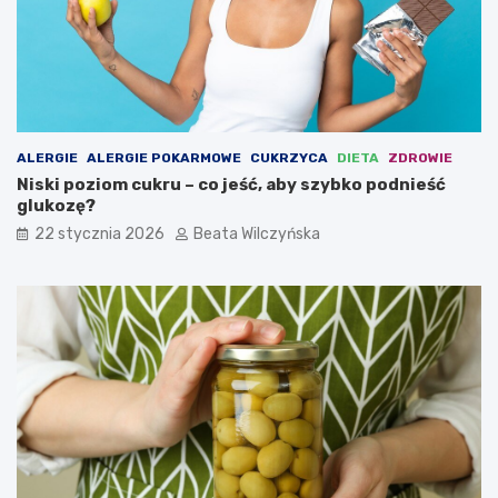
ALERGIE
ALERGIE POKARMOWE
CUKRZYCA
DIETA
ZDROWIE
Niski poziom cukru – co jeść, aby szybko podnieść
glukozę?
22 stycznia 2026
Beata Wilczyńska