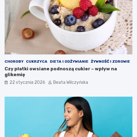
i
m
i
n
e
r
a
ł
ó
w
CHOROBY
CUKRZYCA
DIETA I ODŻYWIANIE
ŻYWNOŚĆ I ZDROWIE
Czy płatki owsiane podnoszą cukier – wpływ na
glikemię
22 stycznia 2026
Beata Wilczyńska