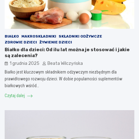
BIAŁKO
MAKROSKŁADNIKI
SKŁADNIKI ODŻYWCZE
ZDROWIE DZIECI
ŻYWIENIE DZIECI
Białko dla dzieci: Od ilu lat można je stosować i jakie
są zalecenia?
1 grudnia 2025
Beata Wilczyńska
Białko jest kluczowym składnikiem odżywczym niezbędnym dla
prawidłowego rozwoju dzieci. W dobie popularności suplementów
białkowych wśród…
Czytaj dalej