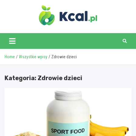
Skip
to
content
www.kcal.pl
Home
Wszystkie wpisy
Zdrowie dzieci
Kategoria:
Zdrowie dzieci