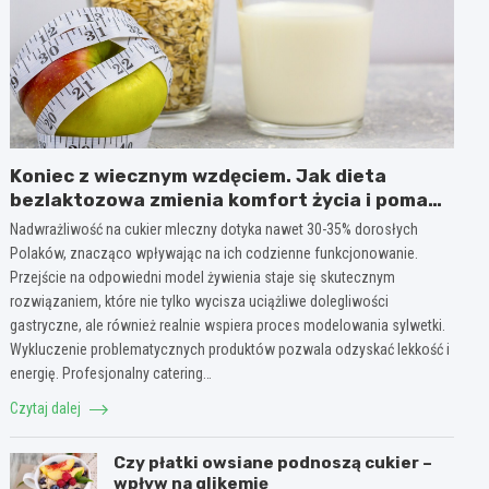
Koniec z wiecznym wzdęciem. Jak dieta
bezlaktozowa zmienia komfort życia i pomaga
w redukcji wagi?
Nadwrażliwość na cukier mleczny dotyka nawet 30-35% dorosłych
Polaków, znacząco wpływając na ich codzienne funkcjonowanie.
Przejście na odpowiedni model żywienia staje się skutecznym
rozwiązaniem, które nie tylko wycisza uciążliwe dolegliwości
gastryczne, ale również realnie wspiera proces modelowania sylwetki.
Wykluczenie problematycznych produktów pozwala odzyskać lekkość i
energię. Profesjonalny catering…
Czytaj dalej
Czy płatki owsiane podnoszą cukier –
wpływ na glikemię