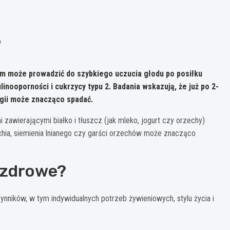
w
m może prowadzić do szybkiego uczucia głodu po posiłku
linooporności i cukrzycy typu 2. Badania wskazują, że już po 2-
rgii może znacząco spadać.
zawierającymi białko i tłuszcz (jak mleko, jogurt czy orzechy)
n chia, siemienia lnianego czy garści orzechów może znacząco
ą zdrowe?
zynników, w tym indywidualnych potrzeb żywieniowych, stylu życia i