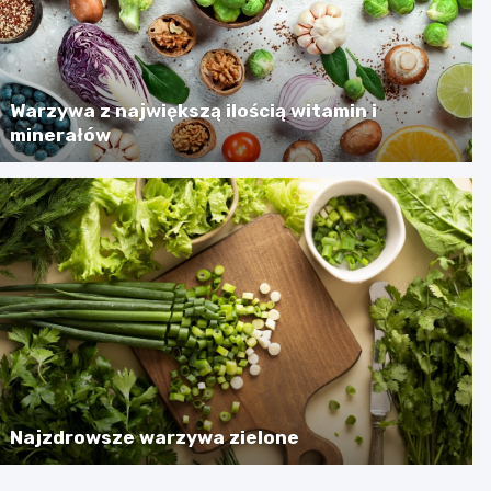
Warzywa z największą ilością witamin i
minerałów
Najzdrowsze warzywa zielone