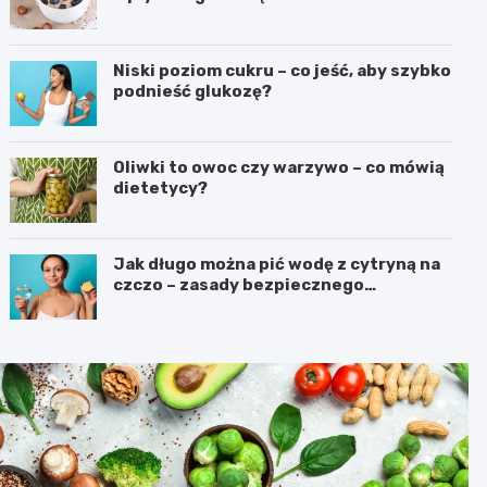
Niski poziom cukru – co jeść, aby szybko
podnieść glukozę?
Oliwki to owoc czy warzywo – co mówią
dietetycy?
Jak długo można pić wodę z cytryną na
czczo – zasady bezpiecznego
stosowania