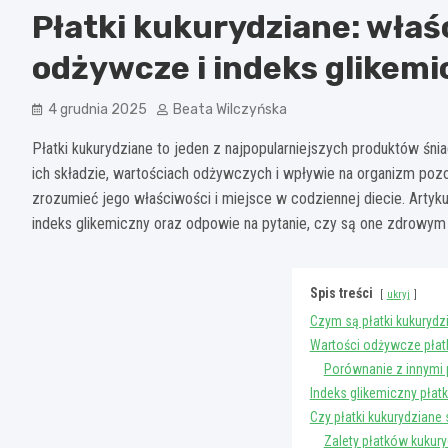
Płatki kukurydziane: właś
odżywcze i indeks glikemi
4 grudnia 2025
Beata Wilczyńska
Płatki kukurydziane to jeden z najpopularniejszych produktów ś
ich składzie, wartościach odżywczych i wpływie na organizm pozost
zrozumieć jego właściwości i miejsce w codziennej diecie. Artyku
indeks glikemiczny oraz odpowie na pytanie, czy są one zdrowym
Spis treści
ukryj
Czym są płatki kukurydzi
Wartości odżywcze płat
Porównanie z innymi
Indeks glikemiczny płat
Czy płatki kukurydziane
Zalety płatków kukur