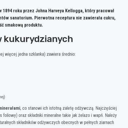
w 1894 roku przez Johna Harveya Kellogga, który pracował
tów sanatorium. Pierwotna receptura nie zawierała cukru,
ość smakową produktu.
w kukurydzianych
ej więcej jedna szklanka) zawiera średnio:
nej)
minerałami
, co stanowi ich istotną zaletę odżywczą. Najczęściej
foliowy) oraz składniki mineralne takie jak żelazo i wapń. Należy
aturalnych składników odżywczych obecnych w pełnych ziarnach