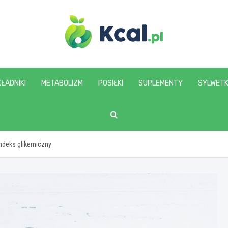
www.kcal.pl
ŁADNIKI
METABOLIZM
POSIŁKI
SUPLEMENTY
SYLWET
indeks glikemiczny