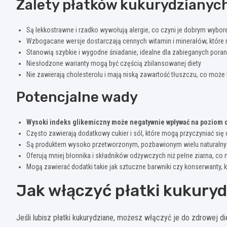
Zalety płatków kukurydzianyc
Są lekkostrawne i rzadko wywołują alergie, co czyni je dobrym wy
Wzbogacane wersje dostarczają cennych witamin i minerałów, które
Stanowią szybkie i wygodne śniadanie, idealne dla zabieganych pora
Niesłodzone warianty mogą być częścią zbilansowanej diety
Nie zawierają cholesterolu i mają niską zawartość tłuszczu, co może 
Potencjalne wady
Wysoki indeks glikemiczny może negatywnie wpływać na poziom c
Często zawierają dodatkowy cukier i sól, które mogą przyczyniać się
Są produktem wysoko przetworzonym, pozbawionym wielu naturaln
Oferują mniej błonnika i składników odżywczych niż pełne ziarna, co
Mogą zawierać dodatki takie jak sztuczne barwniki czy konserwanty, 
Jak włączyć płatki kukuryd
Jeśli lubisz płatki kukurydziane, możesz włączyć je do zdrowej di