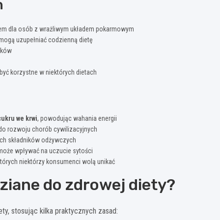
h
borem dla osób z wrażliwym układem pokarmowym
 mogą uzupełniać codzienną dietę
nków
być korzystne w niektórych dietach
ukru we krwi
, powodując wahania energii
 do rozwoju chorób cywilizacyjnych
ych składników odżywczych
 może wpływać na uczucie sytości
których niektórzy konsumenci wolą unikać
ziane do zdrowej diety?
ety, stosując kilka praktycznych zasad: