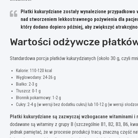
Płatki kukurydziane zostały wynalezione przypadkowo 
nad stworzeniem lekkostrawnego pożywienia dla pacjen
który dodano dopiero później, aby zwiększyć atrakcyjn
Wartości odżywcze płatkó
Standardowa porcja płatków kukurydzianych (około 30 g, czyli mni
Kalorie: 110-120 kcal
Węglowodany: 24-26 g
Białko: 2-3 g
Tłuszcz: 0-1 g
Błonnik pokarmowy: 1-2 g
Cukry: 2-4 g (w wersji bez dodatku cukru) lub 10-12 g (w wersji słodzo
Płatki kukurydziane są zazwyczaj wzbogacane witaminami i 
dodawane są witaminy z grupy B (szczególnie B1, B2, B3, B6, kwas 
jednak pamiętać, że w procesie produkcji tracą znaczną część n