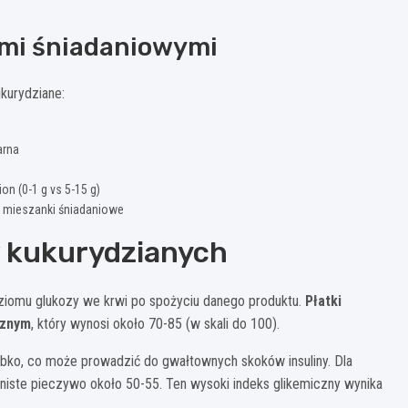
ami śniadaniowymi
kurydziane:
arna
n (0-1 g vs 5-15 g)
e mieszanki śniadaniowe
w kukurydzianych
oziomu glukozy we krwi po spożyciu danego produktu.
Płatki
cznym
, który wynosi około 70-85 (w skali do 100).
ybko, co może prowadzić do gwałtownych skoków insuliny. Dla
rniste pieczywo około 50-55. Ten wysoki indeks glikemiczny wynika