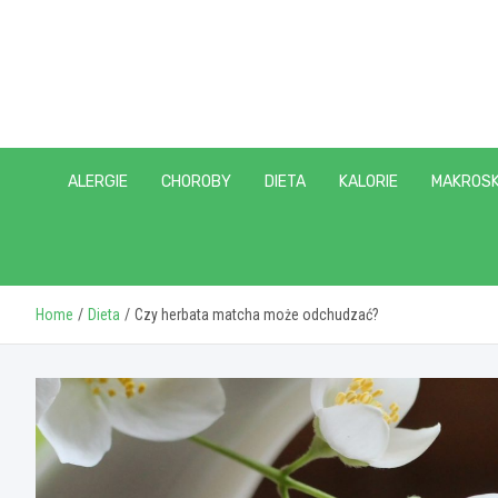
Skip
to
content
ALERGIE
CHOROBY
DIETA
KALORIE
MAKROSK
Home
Dieta
Czy herbata matcha może odchudzać?