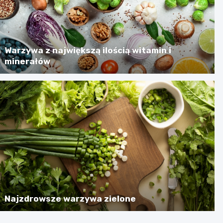
Warzywa z największą ilością witamin i
minerałów
Najzdrowsze warzywa zielone