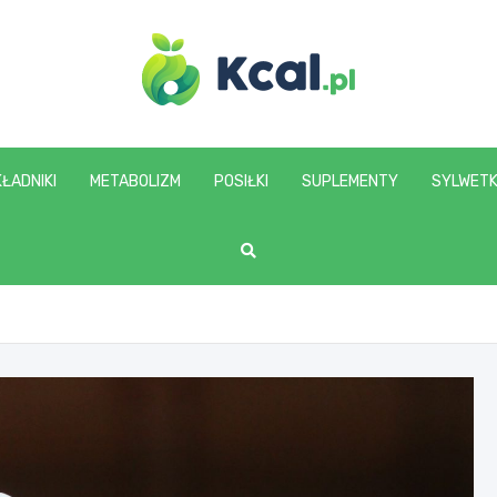
www.kcal.pl
ŁADNIKI
METABOLIZM
POSIŁKI
SUPLEMENTY
SYLWET