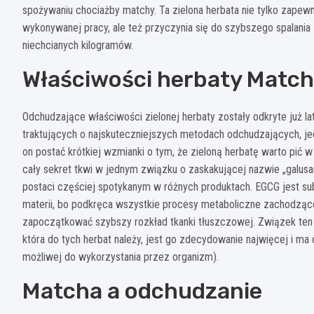
spożywaniu chociażby matchy. Ta zielona herbata nie tylko zapewni
wykonywanej pracy, ale też przyczynia się do szybszego spalani
niechcianych kilogramów.
Właściwości herbaty Matc
Odchudzające właściwości zielonej herbaty zostały odkryte już la
traktujących o najskuteczniejszych metodach odchudzających, j
on postać krótkiej wzmianki o tym, że zieloną herbatę warto pić w
cały sekret tkwi w jednym związku o zaskakującej nazwie „galusa
postaci częściej spotykanym w różnych produktach. EGCG jest s
materii, bo podkręca wszystkie procesy metaboliczne zachodzące 
zapoczątkować szybszy rozkład tkanki tłuszczowej. Związek ten
która do tych herbat należy, jest go zdecydowanie najwięcej i m
możliwej do wykorzystania przez organizm).
Matcha a odchudzanie