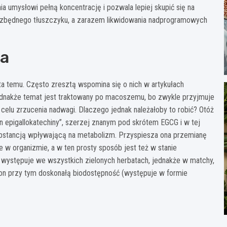
a umysłowi pełną koncentrację i pozwala lepiej skupić się na
a zbędnego tłuszczyku, a zarazem likwidowania nadprogramowych
ha
ta temu. Często zresztą wspomina się o nich w artykułach
ednakże temat jest traktowany po macoszemu, bo zwykle przyjmuje
 celu zrzucenia nadwagi. Dlaczego jednak należałoby to robić? Otóż
n epigallokatechiny”, szerzej znanym pod skrótem EGCG i w tej
ubstancją wpływającą na metabolizm. Przyspiesza ona przemianę
w organizmie, a w ten prosty sposób jest też w stanie
 występuje we wszystkich zielonych herbatach, jednakże w matchy,
a on przy tym doskonałą biodostępność (występuje w formie