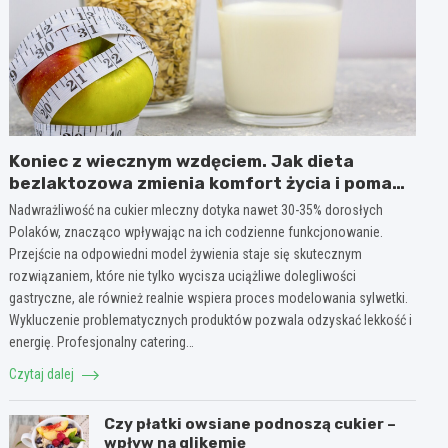
Koniec z wiecznym wzdęciem. Jak dieta
bezlaktozowa zmienia komfort życia i pomaga
w redukcji wagi?
Nadwrażliwość na cukier mleczny dotyka nawet 30-35% dorosłych
Polaków, znacząco wpływając na ich codzienne funkcjonowanie.
Przejście na odpowiedni model żywienia staje się skutecznym
rozwiązaniem, które nie tylko wycisza uciążliwe dolegliwości
gastryczne, ale również realnie wspiera proces modelowania sylwetki.
Wykluczenie problematycznych produktów pozwala odzyskać lekkość i
energię. Profesjonalny catering…
Czytaj dalej
Czy płatki owsiane podnoszą cukier –
wpływ na glikemię