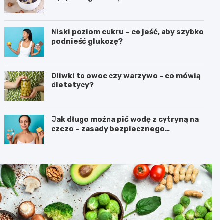
Niski poziom cukru – co jeść, aby szybko
podnieść glukozę?
Oliwki to owoc czy warzywo – co mówią
dietetycy?
Jak długo można pić wodę z cytryną na
czczo – zasady bezpiecznego
stosowania