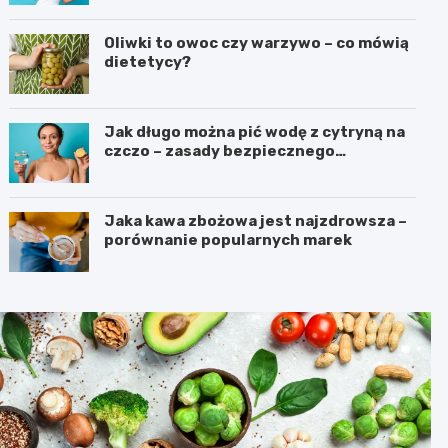
Oliwki to owoc czy warzywo – co mówią
dietetycy?
Jak długo można pić wodę z cytryną na
czczo – zasady bezpiecznego
stosowania
Jaka kawa zbożowa jest najzdrowsza –
porównanie popularnych marek