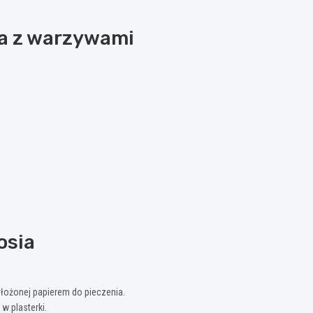
ia z warzywami
osia
yłożonej papierem do pieczenia.
 w plasterki.