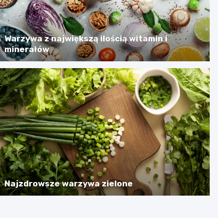
Warzywa z największą ilością witamin i
minerałów
Najzdrowsze warzywa zielone