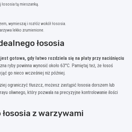
yj łososia tą mieszanką.
zem, wymieszaj i rozłóż wokół łososia.
warzywa lekko zrumienione.
dealnego łososia
jest gotowa, gdy łatwo rozdziela się na płaty przy naciśnięciu
na ryby powinna wynosić około 63°C. Pamiętaj też, że łosoś
yjąć go nieco wcześniej niż później.
ziej ograniczyć tłuszcz, możesz zastąpić łososia dorszem lub
ayu oliwnego, który pozwala na precyzyjne kontrolowanie ilości
 łososia z warzywami