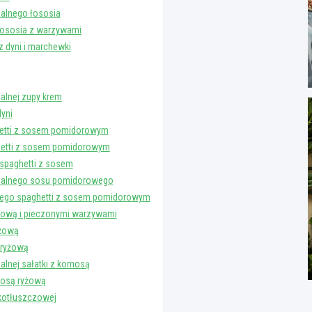
alnego łososia
łososia z warzywami
 dyni i marchewki
alnej zupy krem
yni
ghetti z sosem pomidorowym
ghetti z sosem pomidorowym
 spaghetti z sosem
ealnego sosu pomidorowego
tego spaghetti z sosem pomidorowym
yżową i pieczonymi warzywami
yżową
 ryżową
lnej sałatki z komosą
mosą ryżową
skotłuszczowej