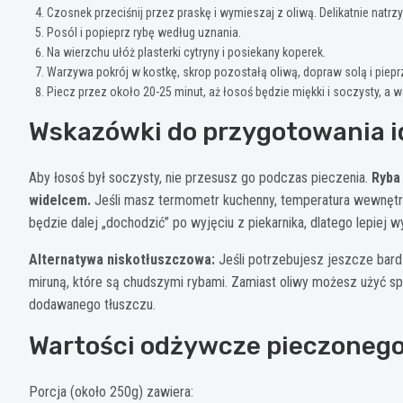
Czosnek przeciśnij przez praskę i wymieszaj z oliwą. Delikatnie natrz
Posól i popieprz rybę według uznania.
Na wierzchu ułóż plasterki cytryny i posiekany koperek.
Warzywa pokrój w kostkę, skrop pozostałą oliwą, dopraw solą i piepr
Piecz przez około 20-25 minut, aż łosoś będzie miękki i soczysty, a 
Wskazówki do przygotowania i
Aby łosoś był soczysty, nie przesusz go podczas pieczenia.
Ryba 
widelcem.
Jeśli masz termometr kuchenny, temperatura wewnętrz
będzie dalej „dochodzić” po wyjęciu z piekarnika, dlatego lepiej w
Alternatywa niskotłuszczowa:
Jeśli potrzebujesz jeszcze bard
miruną, które są chudszymi rybami. Zamiast oliwy możesz użyć spr
dodawanego tłuszczu.
Wartości odżywcze pieczonego
Porcja (około 250g) zawiera: