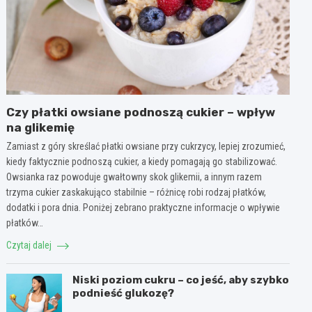
Czy płatki owsiane podnoszą cukier – wpływ
na glikemię
Zamiast z góry skreślać płatki owsiane przy cukrzycy, lepiej zrozumieć,
kiedy faktycznie podnoszą cukier, a kiedy pomagają go stabilizować.
Owsianka raz powoduje gwałtowny skok glikemii, a innym razem
trzyma cukier zaskakująco stabilnie – różnicę robi rodzaj płatków,
dodatki i pora dnia. Poniżej zebrano praktyczne informacje o wpływie
płatków…
Czytaj dalej
Niski poziom cukru – co jeść, aby szybko
podnieść glukozę?