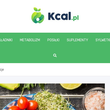
www.kcal.pl
ŁADNIKI
METABOLIZM
POSIŁKI
SUPLEMENTY
SYLWET
cje