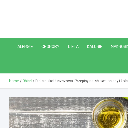
Skip
to
content
ALERGIE
CHOROBY
DIETA
KALORIE
MAKROSK
Home
Obiad
Dieta niskotłuszczowa: Przepisy na zdrowe obiady i kola