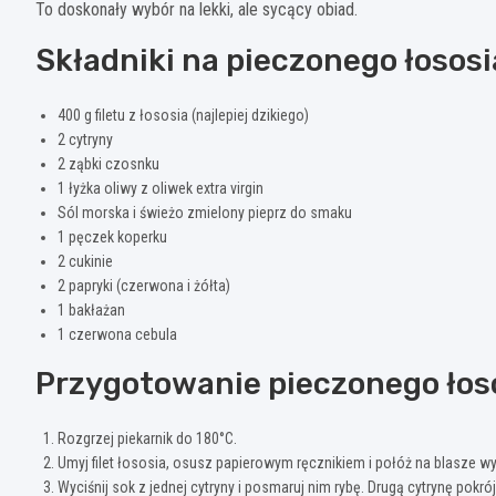
To doskonały wybór na lekki, ale sycący obiad.
Składniki na pieczonego łosos
400 g filetu z łososia (najlepiej dzikiego)
2 cytryny
2 ząbki czosnku
1 łyżka oliwy z oliwek extra virgin
Sól morska i świeżo zmielony pieprz do smaku
1 pęczek koperku
2 cukinie
2 papryki (czerwona i żółta)
1 bakłażan
1 czerwona cebula
Przygotowanie pieczonego łos
Rozgrzej piekarnik do 180°C.
Umyj filet łososia, osusz papierowym ręcznikiem i połóż na blasze w
Wyciśnij sok z jednej cytryny i posmaruj nim rybę. Drugą cytrynę pokrój