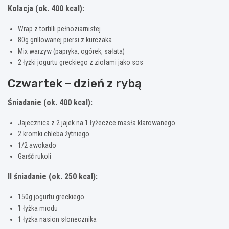
Kolacja (ok. 400 kcal):
Wrap z tortilli pełnoziarnistej
80g grillowanej piersi z kurczaka
Mix warzyw (papryka, ogórek, sałata)
2 łyżki jogurtu greckiego z ziołami jako sos
Czwartek – dzień z rybą
Śniadanie (ok. 400 kcal):
Jajecznica z 2 jajek na 1 łyżeczce masła klarowanego
2 kromki chleba żytniego
1/2 awokado
Garść rukoli
II śniadanie (ok. 250 kcal):
150g jogurtu greckiego
1 łyżka miodu
1 łyżka nasion słonecznika