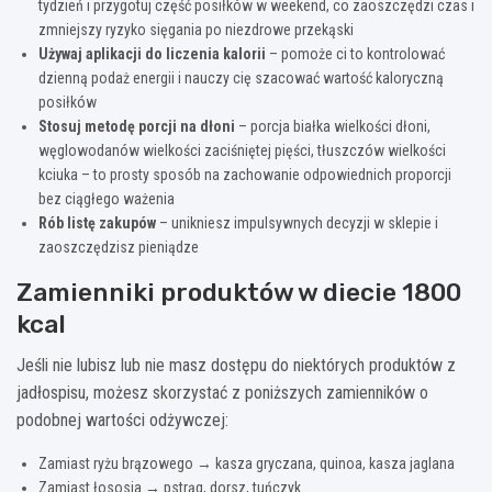
tydzień i przygotuj część posiłków w weekend, co zaoszczędzi czas i
zmniejszy ryzyko sięgania po niezdrowe przekąski
Używaj aplikacji do liczenia kalorii
– pomoże ci to kontrolować
dzienną podaż energii i nauczy cię szacować wartość kaloryczną
posiłków
Stosuj metodę porcji na dłoni
– porcja białka wielkości dłoni,
węglowodanów wielkości zaciśniętej pięści, tłuszczów wielkości
kciuka – to prosty sposób na zachowanie odpowiednich proporcji
bez ciągłego ważenia
Rób listę zakupów
– unikniesz impulsywnych decyzji w sklepie i
zaoszczędzisz pieniądze
Zamienniki produktów w diecie 1800
kcal
Jeśli nie lubisz lub nie masz dostępu do niektórych produktów z
jadłospisu, możesz skorzystać z poniższych zamienników o
podobnej wartości odżywczej:
Zamiast ryżu brązowego → kasza gryczana, quinoa, kasza jaglana
Zamiast łososia → pstrąg, dorsz, tuńczyk