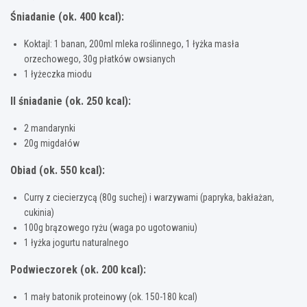
Śniadanie (ok. 400 kcal):
Koktajl: 1 banan, 200ml mleka roślinnego, 1 łyżka masła
orzechowego, 30g płatków owsianych
1 łyżeczka miodu
II śniadanie (ok. 250 kcal):
2 mandarynki
20g migdałów
Obiad (ok. 550 kcal):
Curry z ciecierzycą (80g suchej) i warzywami (papryka, bakłażan,
cukinia)
100g brązowego ryżu (waga po ugotowaniu)
1 łyżka jogurtu naturalnego
Podwieczorek (ok. 200 kcal):
1 mały batonik proteinowy (ok. 150-180 kcal)