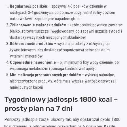
Regularność posiłków
– spożywaj 4-5 posiłków dziennie w
odstępach 3-4 godzinnych, co pomoże utrzymać stabilny poziom
cukru we krwi i zapobiegnie napadom głodu
Zbilansowanie makroskładników
– każdy posiłek powinien zawierać
białko, zdrowe tłuszcze i węglowodany, co zapewni uczucie sytości i
dostarczy wszystkich niezbędnych składników
Różnorodność produktów
– wybieraj produkty z różnych grup
żywnościowych, aby dostarczyć organizmowi pełne spektrum
witamin i minerałów
Odpowiednie nawodnienie
– pij minimum 2 litry wody dziennie, co
wspomaga metabolizm i pomaga kontrolować apetyt
Minimalizacja przetworzonych produktów
– wybieraj naturalne,
nieprzetworzone produkty, które mają wyższą wartość odżywczą i
mniej pustych kalorii
Tygodniowy jadłospis 1800 kcal –
prosty plan na 7 dni
Poniższy jadłospis został ułożony tak, aby dostarczał około 1800
kcal dziennie, z odpowiednim rozkładem na 5 posiłków.
Każdy