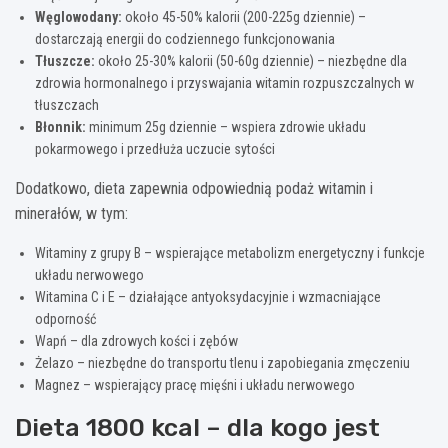
Węglowodany:
około 45-50% kalorii (200-225g dziennie) –
dostarczają energii do codziennego funkcjonowania
Tłuszcze:
około 25-30% kalorii (50-60g dziennie) – niezbędne dla
zdrowia hormonalnego i przyswajania witamin rozpuszczalnych w
tłuszczach
Błonnik:
minimum 25g dziennie – wspiera zdrowie układu
pokarmowego i przedłuża uczucie sytości
Dodatkowo, dieta zapewnia odpowiednią podaż witamin i
minerałów, w tym:
Witaminy z grupy B – wspierające metabolizm energetyczny i funkcje
układu nerwowego
Witamina C i E – działające antyoksydacyjnie i wzmacniające
odporność
Wapń – dla zdrowych kości i zębów
Żelazo – niezbędne do transportu tlenu i zapobiegania zmęczeniu
Magnez – wspierający pracę mięśni i układu nerwowego
Dieta 1800 kcal – dla kogo jest