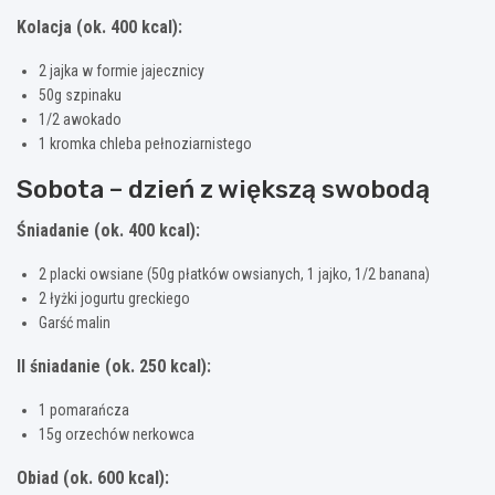
Kolacja (ok. 400 kcal):
2 jajka w formie jajecznicy
50g szpinaku
1/2 awokado
1 kromka chleba pełnoziarnistego
Sobota – dzień z większą swobodą
Śniadanie (ok. 400 kcal):
2 placki owsiane (50g płatków owsianych, 1 jajko, 1/2 banana)
2 łyżki jogurtu greckiego
Garść malin
II śniadanie (ok. 250 kcal):
1 pomarańcza
15g orzechów nerkowca
Obiad (ok. 600 kcal):