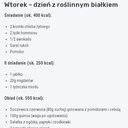
Wtorek – dzień z roślinnym białkiem
Śniadanie (ok. 400 kcal):
2 kromki chleba żytniego
2 łyżki hummusu
1/2 awokado
Garść rukoli
Pomidor
II śniadanie (ok. 250 kcal):
1 jabłko
20g migdałów
1 łyżeczka miodu
Obiad (ok. 550 kcal):
Soczewica czerwona (80g suchej) gotowana z pomidorami i cebulą
100g quinoa (waga po ugotowaniu)
Sałatka z ogórka, papryki i rzodkiewki