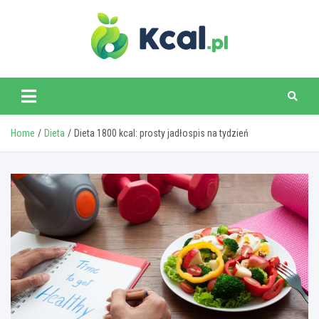
Skip
to
content
www.kcal.pl
Home
Dieta
Dieta 1800 kcal: prosty jadłospis na tydzień