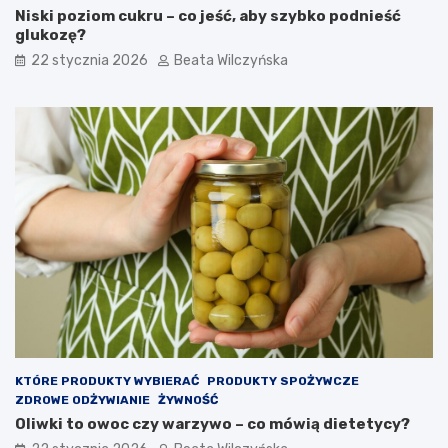
Niski poziom cukru – co jeść, aby szybko podnieść
glukozę?
22 stycznia 2026
Beata Wilczyńska
KTÓRE PRODUKTY WYBIERAĆ
PRODUKTY SPOŻYWCZE
ZDROWE ODŻYWIANIE
ŻYWNOŚĆ
Oliwki to owoc czy warzywo – co mówią dietetycy?