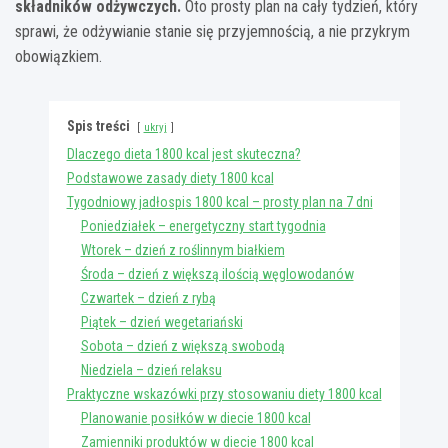
składników odżywczych.
Oto prosty plan na cały tydzień, który
sprawi, że odżywianie stanie się przyjemnością, a nie przykrym
obowiązkiem.
Spis treści
ukryj
Dlaczego dieta 1800 kcal jest skuteczna?
Podstawowe zasady diety 1800 kcal
Tygodniowy jadłospis 1800 kcal – prosty plan na 7 dni
Poniedziałek – energetyczny start tygodnia
Wtorek – dzień z roślinnym białkiem
Środa – dzień z większą ilością węglowodanów
Czwartek – dzień z rybą
Piątek – dzień wegetariański
Sobota – dzień z większą swobodą
Niedziela – dzień relaksu
Praktyczne wskazówki przy stosowaniu diety 1800 kcal
Planowanie posiłków w diecie 1800 kcal
Zamienniki produktów w diecie 1800 kcal