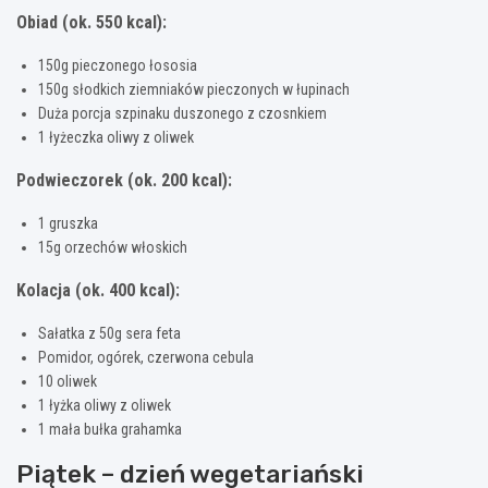
Obiad (ok. 550 kcal):
150g pieczonego łososia
150g słodkich ziemniaków pieczonych w łupinach
Duża porcja szpinaku duszonego z czosnkiem
1 łyżeczka oliwy z oliwek
Podwieczorek (ok. 200 kcal):
1 gruszka
15g orzechów włoskich
Kolacja (ok. 400 kcal):
Sałatka z 50g sera feta
Pomidor, ogórek, czerwona cebula
10 oliwek
1 łyżka oliwy z oliwek
1 mała bułka grahamka
Piątek – dzień wegetariański