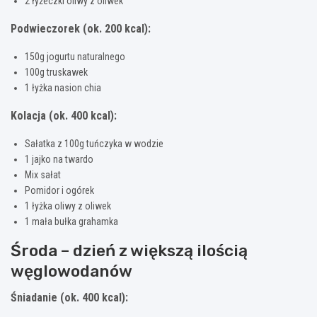
2 łyżeczki oliwy z oliwek
Podwieczorek (ok. 200 kcal):
150g jogurtu naturalnego
100g truskawek
1 łyżka nasion chia
Kolacja (ok. 400 kcal):
Sałatka z 100g tuńczyka w wodzie
1 jajko na twardo
Mix sałat
Pomidor i ogórek
1 łyżka oliwy z oliwek
1 mała bułka grahamka
Środa – dzień z większą ilością
węglowodanów
Śniadanie (ok. 400 kcal):