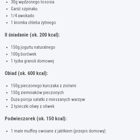
30g wędzonego łososia
Garść szpinaku
1/4 awokado
1 kromka chleba żytniego
II śniadanie (ok. 200 kcal):
150g jogurtu naturalnego
100g borówek
1 łyżka granoli domowej
Obiad (ok. 600 kcal):
150g pieczonego kurczaka z ziołami
150g ziemniaków pieczonych
Duża porcja sałatki z mieszanych warzyw
2 łyżeczki oliwy z oliwek
Podwieczorek (ok. 150 kcal):
1 małe muffiny owsiane z jabłkiem (przepis domowy)