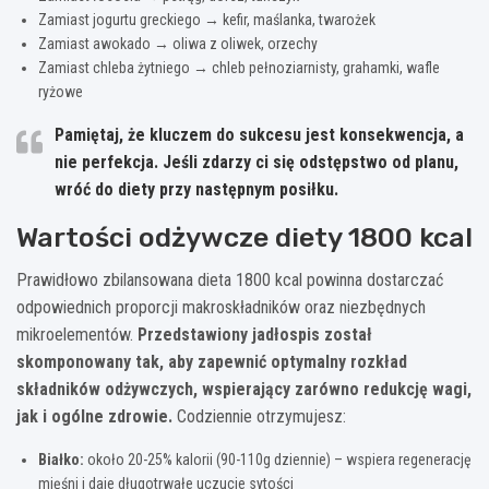
Zamiast jogurtu greckiego → kefir, maślanka, twarożek
Zamiast awokado → oliwa z oliwek, orzechy
Zamiast chleba żytniego → chleb pełnoziarnisty, grahamki, wafle
ryżowe
Pamiętaj, że kluczem do sukcesu jest konsekwencja, a
nie perfekcja. Jeśli zdarzy ci się odstępstwo od planu,
wróć do diety przy następnym posiłku.
Wartości odżywcze diety 1800 kcal
Prawidłowo zbilansowana dieta 1800 kcal powinna dostarczać
odpowiednich proporcji makroskładników oraz niezbędnych
mikroelementów.
Przedstawiony jadłospis został
skomponowany tak, aby zapewnić optymalny rozkład
składników odżywczych, wspierający zarówno redukcję wagi,
jak i ogólne zdrowie.
Codziennie otrzymujesz:
Białko:
około 20-25% kalorii (90-110g dziennie) – wspiera regenerację
mięśni i daje długotrwałe uczucie sytości