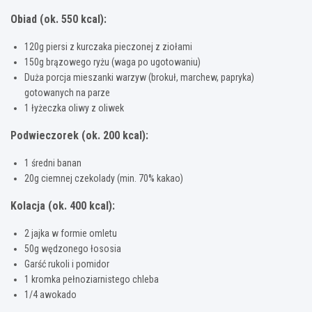
Obiad (ok. 550 kcal):
120g piersi z kurczaka pieczonej z ziołami
150g brązowego ryżu (waga po ugotowaniu)
Duża porcja mieszanki warzyw (brokuł, marchew, papryka)
gotowanych na parze
1 łyżeczka oliwy z oliwek
Podwieczorek (ok. 200 kcal):
1 średni banan
20g ciemnej czekolady (min. 70% kakao)
Kolacja (ok. 400 kcal):
2 jajka w formie omletu
50g wędzonego łososia
Garść rukoli i pomidor
1 kromka pełnoziarnistego chleba
1/4 awokado