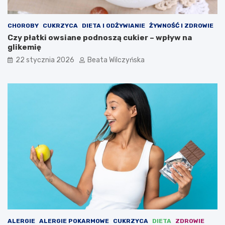
ł
ó
w
CHOROBY
CUKRZYCA
DIETA I ODŻYWIANIE
ŻYWNOŚĆ I ZDROWIE
Czy płatki owsiane podnoszą cukier – wpływ na
glikemię
22 stycznia 2026
Beata Wilczyńska
ALERGIE
ALERGIE POKARMOWE
CUKRZYCA
DIETA
ZDROWIE