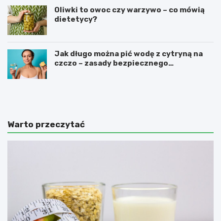
Oliwki to owoc czy warzywo – co mówią
dietetycy?
Jak długo można pić wodę z cytryną na
czczo – zasady bezpiecznego
stosowania
W
N
a
a
r
j
z
z
y
d
Warto przeczytać
w
r
a
o
z
w
n
s
a
z
j
e
w
w
i
a
ę
r
k
z
s
y