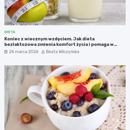
z
w
ą
a
i
z
l
i
o
e
ś
l
DIETA
c
o
Koniec z wiecznym wzdęciem. Jak dieta
i
n
bezlaktozowa zmienia komfort życia i pomaga w
ą
e
redukcji wagi?
26 marca 2026
Beata Wilczyńska
w
i
t
a
m
i
n
i
m
i
n
e
r
a