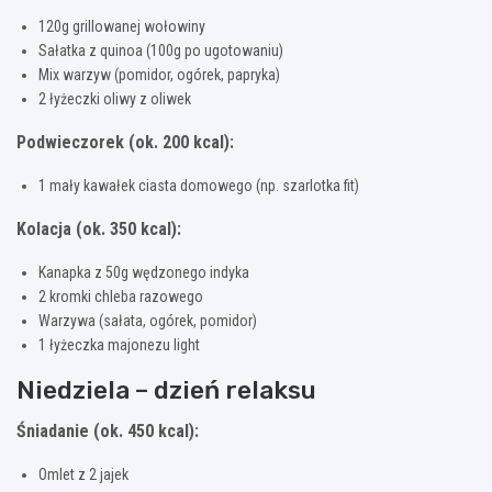
120g grillowanej wołowiny
Sałatka z quinoa (100g po ugotowaniu)
Mix warzyw (pomidor, ogórek, papryka)
2 łyżeczki oliwy z oliwek
Podwieczorek (ok. 200 kcal):
1 mały kawałek ciasta domowego (np. szarlotka fit)
Kolacja (ok. 350 kcal):
Kanapka z 50g wędzonego indyka
2 kromki chleba razowego
Warzywa (sałata, ogórek, pomidor)
1 łyżeczka majonezu light
Niedziela – dzień relaksu
Śniadanie (ok. 450 kcal):
Omlet z 2 jajek