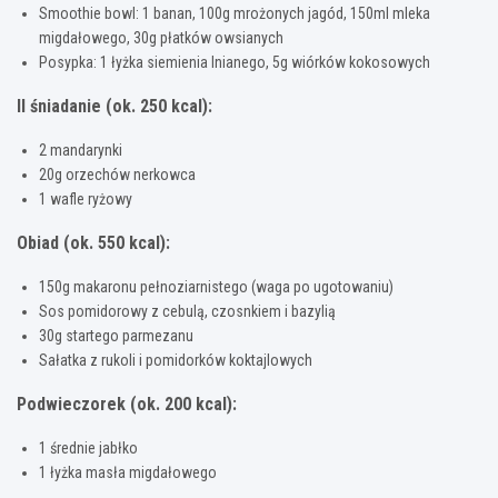
Smoothie bowl: 1 banan, 100g mrożonych jagód, 150ml mleka
migdałowego, 30g płatków owsianych
Posypka: 1 łyżka siemienia lnianego, 5g wiórków kokosowych
II śniadanie (ok. 250 kcal):
2 mandarynki
20g orzechów nerkowca
1 wafle ryżowy
Obiad (ok. 550 kcal):
150g makaronu pełnoziarnistego (waga po ugotowaniu)
Sos pomidorowy z cebulą, czosnkiem i bazylią
30g startego parmezanu
Sałatka z rukoli i pomidorków koktajlowych
Podwieczorek (ok. 200 kcal):
1 średnie jabłko
1 łyżka masła migdałowego