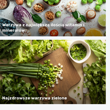
Warzywa z największą ilością witamin i
minerałów
Najzdrowsze warzywa zielone