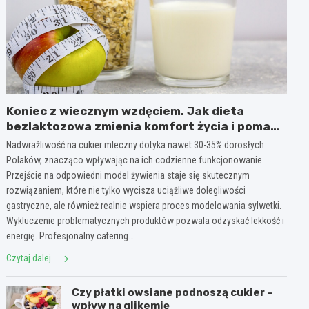
Koniec z wiecznym wzdęciem. Jak dieta
bezlaktozowa zmienia komfort życia i pomaga
w redukcji wagi?
Nadwrażliwość na cukier mleczny dotyka nawet 30-35% dorosłych
Polaków, znacząco wpływając na ich codzienne funkcjonowanie.
Przejście na odpowiedni model żywienia staje się skutecznym
rozwiązaniem, które nie tylko wycisza uciążliwe dolegliwości
gastryczne, ale również realnie wspiera proces modelowania sylwetki.
Wykluczenie problematycznych produktów pozwala odzyskać lekkość i
energię. Profesjonalny catering…
Czytaj dalej
Czy płatki owsiane podnoszą cukier –
wpływ na glikemię