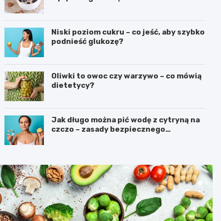
Niski poziom cukru – co jeść, aby szybko
podnieść glukozę?
Oliwki to owoc czy warzywo – co mówią
dietetycy?
Jak długo można pić wodę z cytryną na
czczo – zasady bezpiecznego
stosowania