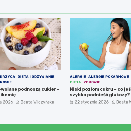
KRZYCA
DIETA I ODŻYWIANIE
ALERGIE
ALERGIE POKARMOWE
DROWIE
DIETA
ZDROWIE
 owsiane podnoszą cukier –
Niski poziom cukru – co jeś
likemię
szybko podnieść glukozę?
ia 2026
Beata Wilczyńska
22 stycznia 2026
Beata W