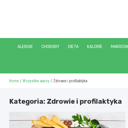
Skip
to
content
ALERGIE
CHOROBY
DIETA
KALORIE
MAKROSK
Home
Wszystkie wpisy
Zdrowie i profilaktyka
Kategoria:
Zdrowie i profilaktyka