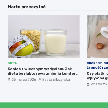
Warto przeczytać
DIETA
CHOROBY
CU
ŻYWNOŚĆ I Z
Koniec z wiecznym wzdęciem. Jak
dieta bezlaktozowa zmienia komfort
Czy płatki
życia i pomaga w redukcji wagi?
wpływ na g
26 marca 2026
Beata Wilczyńska
22 styczn