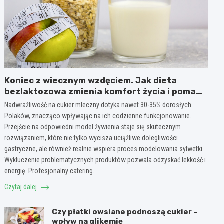
Koniec z wiecznym wzdęciem. Jak dieta
bezlaktozowa zmienia komfort życia i pomaga
w redukcji wagi?
Nadwrażliwość na cukier mleczny dotyka nawet 30-35% dorosłych
Polaków, znacząco wpływając na ich codzienne funkcjonowanie.
Przejście na odpowiedni model żywienia staje się skutecznym
rozwiązaniem, które nie tylko wycisza uciążliwe dolegliwości
gastryczne, ale również realnie wspiera proces modelowania sylwetki.
Wykluczenie problematycznych produktów pozwala odzyskać lekkość i
energię. Profesjonalny catering…
Czytaj dalej
Czy płatki owsiane podnoszą cukier –
wpływ na glikemię