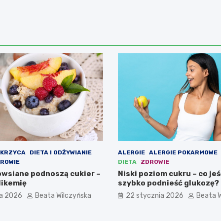
KRZYCA
DIETA I ODŻYWIANIE
ALERGIE
ALERGIE POKARMOWE
DROWIE
DIETA
ZDROWIE
 owsiane podnoszą cukier –
Niski poziom cukru – co jeś
likemię
szybko podnieść glukozę?
ia 2026
Beata Wilczyńska
22 stycznia 2026
Beata W