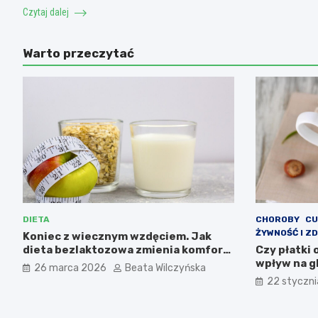
Czytaj dalej
Warto przeczytać
DIETA
CHOROBY
CU
ŻYWNOŚĆ I Z
Koniec z wiecznym wzdęciem. Jak
dieta bezlaktozowa zmienia komfort
Czy płatki
życia i pomaga w redukcji wagi?
wpływ na g
26 marca 2026
Beata Wilczyńska
22 styczn