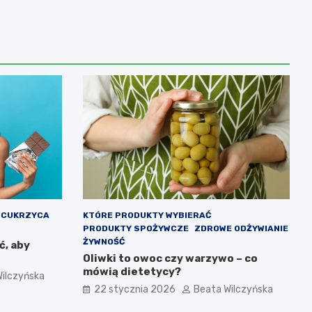
CUKRZYCA
KTÓRE PRODUKTY WYBIERAĆ
PRODUKTY SPOŻYWCZE
ZDROWE ODŻYWIANIE
ŻYWNOŚĆ
ć, aby
Oliwki to owoc czy warzywo – co
mówią dietetycy?
ilczyńska
22 stycznia 2026
Beata Wilczyńska