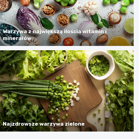
Warzywa z największą ilością witamin i
minerałów
Najzdrowsze warzywa zielone