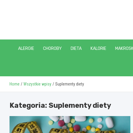
Skip
to
content
ALERGIE
CHOROBY
DIETA
KALORIE
MAKROSK
Home
Wszystkie wpisy
Suplementy diety
Kategoria:
Suplementy diety