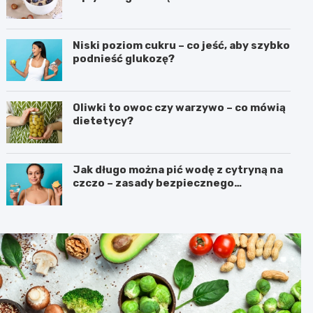
Niski poziom cukru – co jeść, aby szybko
podnieść glukozę?
Oliwki to owoc czy warzywo – co mówią
dietetycy?
Jak długo można pić wodę z cytryną na
czczo – zasady bezpiecznego
stosowania