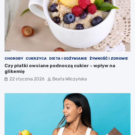
w
w
i
a
ę
r
k
z
s
y
z
w
ą
a
i
z
l
i
o
e
ś
l
CHOROBY
CUKRZYCA
DIETA I ODŻYWIANIE
ŻYWNOŚĆ I ZDROWIE
c
o
Czy płatki owsiane podnoszą cukier – wpływ na
i
n
glikemię
ą
e
22 stycznia 2026
Beata Wilczyńska
w
i
t
a
m
i
n
i
m
i