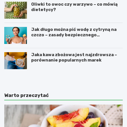
Oliwki to owoc czy warzywo – co mówią
dietetycy?
Jak długo można pić wodę z cytryną na
czczo – zasady bezpiecznego
stosowania
Jaka kawa zbożowa jest najzdrowsza –
porównanie popularnych marek
W
N
a
a
r
j
z
z
y
d
Warto przeczytać
w
r
a
o
z
w
n
s
a
z
j
e