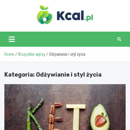
Skip
to
content
www.kcal.pl
Home
Wszystkie wpisy
Odżywianie i styl życia
Kategoria:
Odżywianie i styl życia